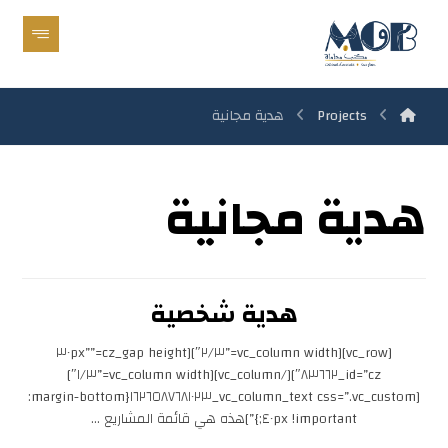
Projects
هدية مجانية
هدية مجانية
هدية شخصية
[vc_row][vc_column width=”٢/٣″][cz_gap height=”٣٠px”
id=”cz_٨٣٦٦٢″][/vc_column][vc_column width=”١/٣″]
[vc_column_text css=”.vc_custom_١٦٢٦٥٨٧٦٨١٠٢٣{margin-bottom:
٤٠px !important;}”]هذه هي قائمة المشاريع ...