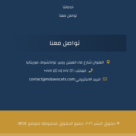
خدماتنا
تواصل معنا
تواصل معنا
العنوان:شارع ماء العينين روبير. نواكشوط، موريتانيا
الهاتف: ٥٦ ٣٧ ٢٤ ٤٥ ٢٢٢+
البريد الالكتروني:contact@mobavocats.com
© حقوق النشر ٢٠٢٦. جميع الحقوق محفوظة لموقع MOB.