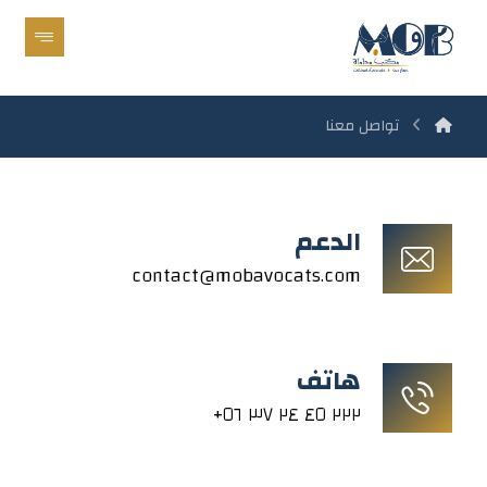
تواصل معنا
الدعم
contact@mobavocats.com
هاتف
+٢٢٢ ٤٥ ٢٤ ٣٧ ٥٦