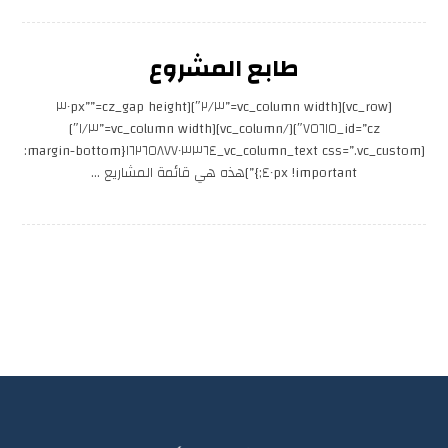
طابع المشروع
[vc_row][vc_column width=”٢/٣″][cz_gap height=”٣٠px”
id=”cz_٧٥٦١٥″][/vc_column][vc_column width=”١/٣″]
[vc_column_text css=”.vc_custom_١٦٢٦٥٨٧٧٠٣٣٦٤{margin-bottom:
٤٠px !important;}”]هذه هي قائمة المشاريع ...