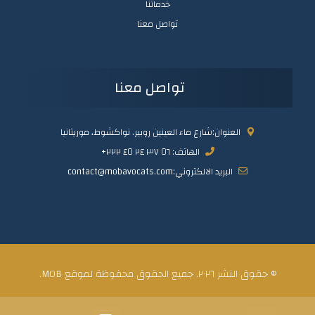
خدماتنا
تواصل معنا
تواصل معنا
العنوان:شارع ماء العينين روبير. نواكشوط، موريتانيا
الهاتف: ٥٦ ٣٧ ٢٤ ٤٥ ٢٢٢+
البريد الالكتروني:contact@mobavocats.com
© حقوق النشر ٢٠٢٦. جميع الحقوق محفوظة لموقع MOB.