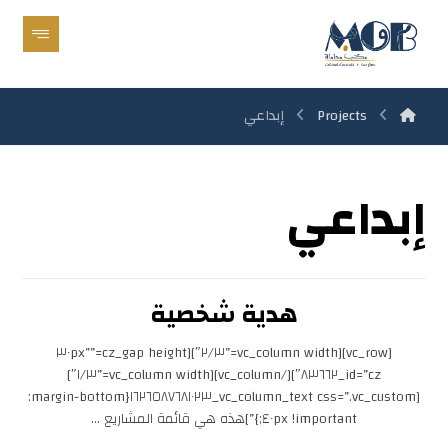
Projects
إبداعي
إبداعي
هدية شخصية
[vc_row][vc_column width=”٢/٣″][cz_gap height=”٣٠px”
id=”cz_٨٣٦٦٢″][/vc_column][vc_column width=”١/٣″]
[vc_column_text css=”.vc_custom_١٦٢٦٥٨٧٦٨١٠٢٣{margin-bottom:
٤٠px !important;}”]هذه هي قائمة المشاريع ...