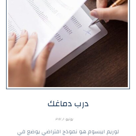
درب دماغك
يونيو ١٠, ٢٠١٧
لوريم ايبسوم هو نموذج افتراضي يوضع في