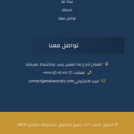
نبدة عنا
خدماتنا
تواصل معنا
تواصل معنا
العنوان:شارع ماء العينين روبير. نواكشوط، موريتانيا
الهاتف: ٥٦ ٣٧ ٢٤ ٤٥ ٢٢٢+
البريد الالكتروني:contact@mobavocats.com
© حقوق النشر ٢٠٢٦. جميع الحقوق محفوظة لموقع MOB.