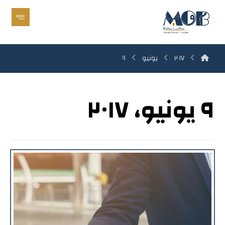
٢٠١٧
يونيو
٩
٩ يونيو، ٢٠١٧