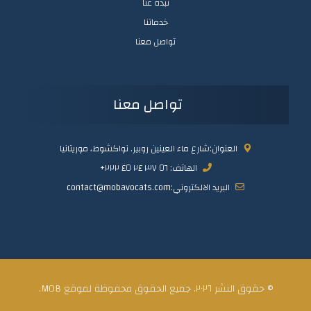
نبدة عنا
خدماتنا
تواصل معنا
تواصل معنا
العنوان:شارع ماء العينين روبير. نواكشوط، موريتانيا
الهاتف: ٥٦ ٣٧ ٢٤ ٤٥ ٢٢٢+
البريد الالكتروني:contact@mobavocats.com
© حقوق النشر ٢٠٢٦. جميع الحقوق محفوظة لموقع MOB.